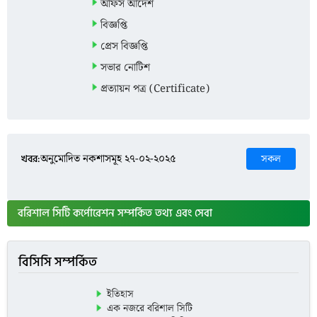
অফিস আদেশ
বিজ্ঞপ্তি
অনুমোদিত নকশাসমূহ ১৬-১১-২০২৫
প্রেস বিজ্ঞপ্তি
সভার নোটিশ
প্রত্যায়ন পত্র (Certificate)
ফ্রি মেডিকেল ক্যাম্প।
খবর:
অনুমোদিত নকশাসমূহ ২৭-০২-২০২৫
সকল
বরিশাল সিটি কর্পোরেশন সম্পর্কিত তথ্য এবং সেবা
ডেংগু রোধে নগরবাসীর করণীয়
বিসিসি সম্পর্কিত
পরিস্কার পরিচ্ছন্ন বিষয়ক জরুরী বার্তা
ইতিহাস
এক নজরে বরিশাল সিটি