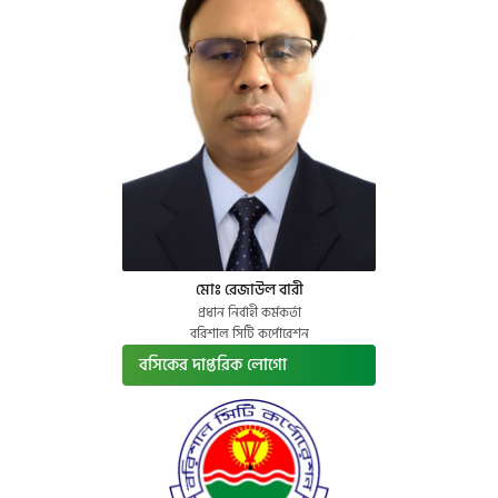
মোঃ রেজাউল বারী
প্রধান নির্বাহী কর্মকর্তা
বরিশাল সিটি কর্পোরেশন
বসিকের দাপ্তরিক লোগো