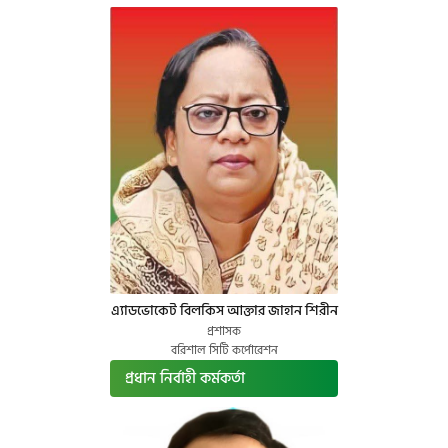
এ্যাডভোকেট বিলকিস আক্তার জাহান শিরীন
প্রশাসক
বরিশাল সিটি কর্পোরেশন
প্রধান নির্বাহী কর্মকর্তা