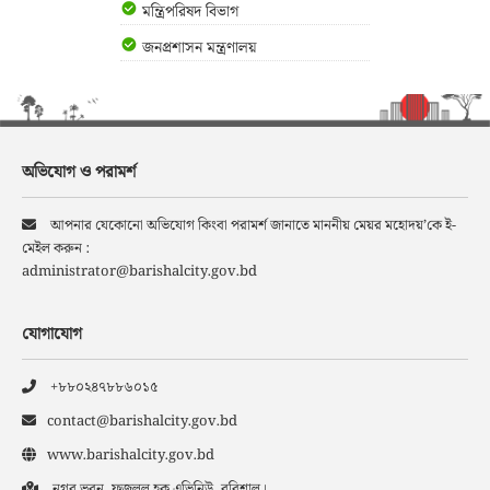
মন্ত্রিপরিষদ বিভাগ
জনপ্রশাসন মন্ত্রণালয়
অভিযোগ ও পরামর্শ
আপনার যেকোনো অভিযোগ কিংবা পরামর্শ জানাতে মাননীয় মেয়র মহোদয়’কে ই-
মেইল করুন :
administrator@barishalcity.gov.bd
যোগাযোগ
+৮৮০২৪৭৮৮৬০১৫
contact@barishalcity.gov.bd
www.barishalcity.gov.bd
নগর ভবন, ফজলুল হক এভিনিউ, বরিশাল।