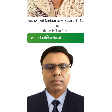
এ্যাডভোকেট বিলকিস আক্তার জাহান শিরীন
প্রশাসক
বরিশাল সিটি কর্পোরেশন
প্রধান নির্বাহী কর্মকর্তা