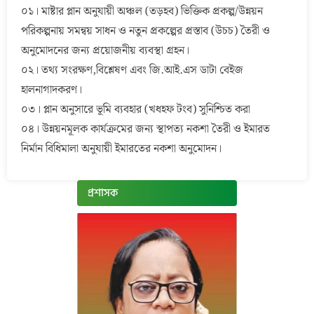
০১। মাষ্টার প্লান অনুযায়ী অঞ্চল (তড়হব) ভিক্তিক প্রকল্প/উন্নয়ন
পরিকল্পনায় সমন্বয় সাধন ও নতুন প্রকল্পের প্রস্তাব (উচচ) তৈরী ও
অনুমোদনের জন্য প্রয়োজনীয় ব্যবস্থা গ্রহন।
০২। তথ্য সংরক্ষণ,বিশ্লেষণ এবং জি.আই.এস ডাটা বেইজ
হালনাগাদকরণ।
০৩। প্লান অনুসারে ভূমি ব্যবহার (খধহফ টংব) সুনিশ্চিত করা
০৪। উন্নয়নমূলক কার্যক্রমের জন্য স্থাপত্য নকশা তৈরী ও ইমারত
নির্মান বিধিমালা অনুযায়ী ইমারতের নকশা অনুমোদন।
প্রশাসক