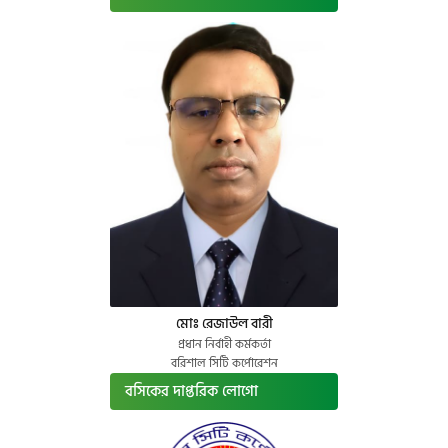
মোঃ রেজাউল বারী
প্রধান নির্বাহী কর্মকর্তা
বরিশাল সিটি কর্পোরেশন
বসিকের দাপ্তরিক লোগো