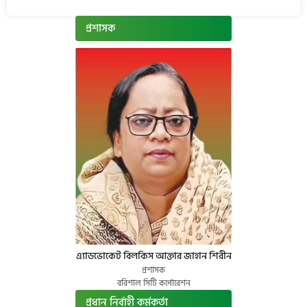
প্রশাসক
এ্যাডভোকেট বিলকিস আক্তার জাহান শিরীন
প্রশাসক
বরিশাল সিটি কর্পোরেশন
প্রধান নির্বাহী কর্মকর্তা