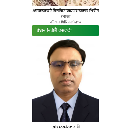
এ্যাডভোকেট বিলকিস আক্তার জাহান শিরীন
প্রশাসক
বরিশাল সিটি কর্পোরেশন
প্রধান নির্বাহী কর্মকর্তা
মোঃ রেজাউল বারী