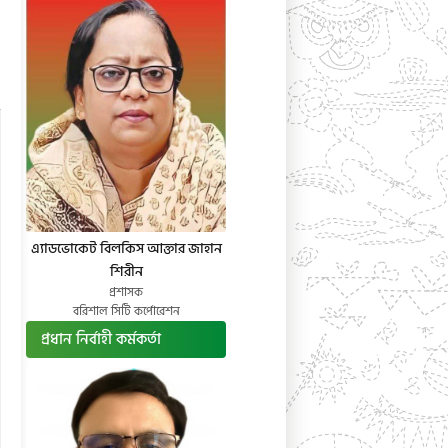
এ্যাডভোকেট বিলকিস আক্তার জাহান
শিরীন
প্রশাসক
বরিশাল সিটি কর্পোরেশন
প্রধান নির্বাহী কর্মকর্তা