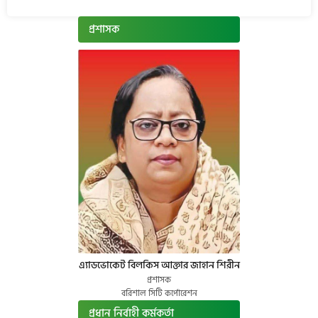
প্রশাসক
এ্যাডভোকেট বিলকিস আক্তার জাহান শিরীন
প্রশাসক
বরিশাল সিটি কর্পোরেশন
প্রধান নির্বাহী কর্মকর্তা