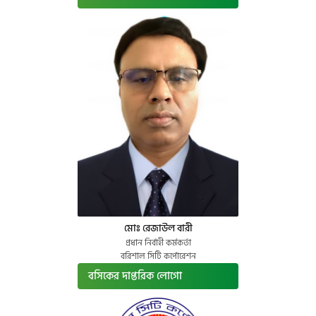
মোঃ রেজাউল বারী
প্রধান নির্বাহী কর্মকর্তা
বরিশাল সিটি কর্পোরেশন
বসিকের দাপ্তরিক লোগো