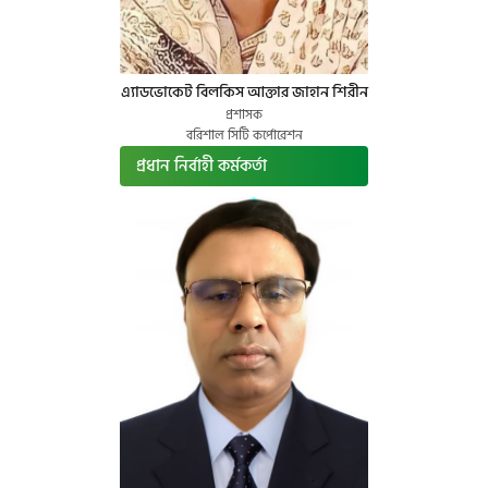
এ্যাডভোকেট বিলকিস আক্তার জাহান শিরীন
প্রশাসক
বরিশাল সিটি কর্পোরেশন
প্রধান নির্বাহী কর্মকর্তা