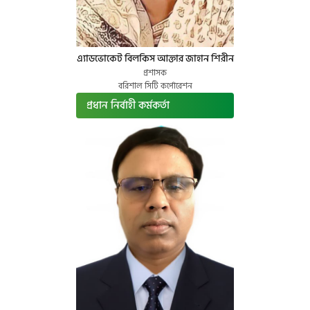
এ্যাডভোকেট বিলকিস আক্তার জাহান শিরীন
প্রশাসক
বরিশাল সিটি কর্পোরেশন
প্রধান নির্বাহী কর্মকর্তা