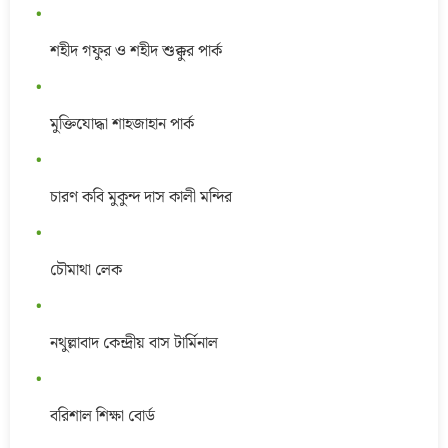
শহীদ গফুর ও শহীদ শুক্কুর পার্ক
মুক্তিযোদ্ধা শাহজাহান পার্ক
চারণ কবি মুকুন্দ দাস কালী মন্দির
চৌমাথা লেক
নথুল্লাবাদ কেন্দ্রীয় বাস টার্মিনাল
বরিশাল শিক্ষা বোর্ড