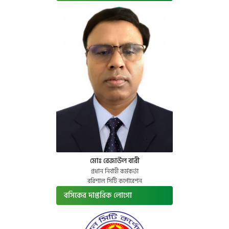
মোঃ রেজাউল বারী
প্রধান নির্বাহী কর্মকর্তা
বরিশাল সিটি কর্পোরেশন
বসিকের দাপ্তরিক লোগো