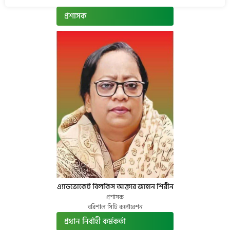
প্রশাসক
এ্যাডভোকেট বিলকিস আক্তার জাহান শিরীন
প্রশাসক
বরিশাল সিটি কর্পোরেশন
প্রধান নির্বাহী কর্মকর্তা