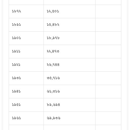
১৮৭২
১২,৫০১
১৮৯১
১৫,৪৮২
১৯০১
১৮,৯৭৮
১৯১১
২২,৪৭৩
১৯২১
২৬,৭৪৪
১৯৩১
৩৫,৭১৬
১৯৪১
৬১,৩১৬
১৯৫১
৮৯,৬৯৪
১৯৬১
৬৯,৯৩৬