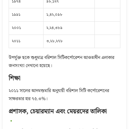
১৯৭৪
৯৮,১২৭
১৯৯১
১,৪২,০৯৮
২০০১
২,২৪,৩৮৯
২০১১
৩,২৮,২৭৮
উপর্যুক্ত ছকে শুধুমাত্র বরিশাল সিটিকর্পোরেশন আওতাধীন এলাকার
জনসংখ্যা দেখানো হয়েছে।
শিক্ষা
২০১১ সালের আদমশুমারি অনুযায়ী বরিশাল সিটি কর্পোরেশনের
সাক্ষরতার হার ৭৫.৩%।
প্রশাসক, চেয়ারম্যান এবং মেয়রদের তালিকা