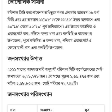
ভৌগোলিক সীমানা
বরিশাল সিটি করপোরেশন অধিভুক্ত নগর এলাকার আয়তন ৫৮ বর্গ
কিমি এবং এর অবস্থান ২২°৩৮’ থেকে ২২°৪৫’ উত্তর অক্ষাংশে এবং
৯০°১৮’ থেকে ৯০°২৩’ পূর্ব দ্রাঘিমাংশে। এর উত্তরে কাউনিয়া ও
এয়ারপোর্ট থানা, দক্ষিণে বন্দর থানা এবং নলছিটি ও বাকেরগঞ্জ
উপজেলা, পূর্বে কাউনিয়া ও বন্দর থানা, পশ্চিমে এয়ারপোর্ট ও
কোতোয়ালী থানা এবং নলছিটি উপজেলা।
জনসংখ্যার উপাত্ত
২০১১ সালের আদমশুমারি অনুযায়ী বরিশাল সিটি কর্পোরেশনের মোট
জনসংখ্যা ৩,২৮,২৭৮ জন। এর মধ্যে পুরুষ ১,৬৯,৪৭৫ জন এবং
মহিলা ১,৫৮,৮০৩ জন। মোট পরিবার ৭২,৭০৯টি।
জনসংখ্যার পরিসংখ্যান
সাল
জনসংখ্যা
সূত্র