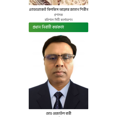
এ্যাডভোকেট বিলকিস আক্তার জাহান শিরীন
প্রশাসক
বরিশাল সিটি কর্পোরেশন
প্রধান নির্বাহী কর্মকর্তা
মোঃ রেজাউল বারী