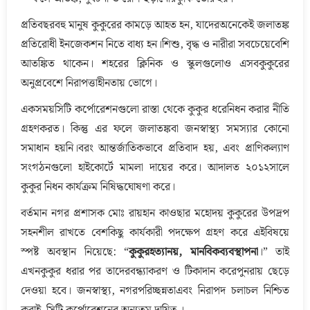
প্রতিবছরবহু মানুষ কুকুরের কামড়ে আহত হন, যাদেরঅনেকেই জলাতঙ্ক
প্রতিরোধী ইনজেকশন নিতে বাধ্য হন।শিশু, বৃদ্ধ ও নারীরা সবচেয়েবেশি
আতঙ্কিত থাকেন। শহরের ক্লিনিক ও স্কুলগুলোও এসবকুকুরের
অনুপ্রবেশে নিরাপত্তাহীনতায় ভোগে।
একসময়সিটি কর্পোরেশনগুলো রাস্তা থেকে কুকুর ধরেনিধন করার নীতি
গ্রহণকরত। কিন্তু এর ফলে জলাতঙ্কবা জনস্বাস্থ্য সমস্যার কোনো
সমাধান হয়নি।বরং আন্তর্জাতিকভাবে প্রতিবাদ হয়, এবং প্রাণিকল্যাণ
সংগঠনগুলো হাইকোর্টে মামলা দায়ের করে। আদালত ২০১২সালে
কুকুর নিধন কার্যক্রম নিষিদ্ধঘোষণা করে।
বর্তমান নগর প্রশাসক মোঃ রায়হান কাওছার মহোদয় কুকুরের উপদ্রপ
সহনশীল রাখতে বেশকিছু কার্যকারী পদক্ষেপ গ্রহণ করে এইবিষয়ে
স্পষ্ট অবস্থান নিয়েছে: “
কুকুরহত্যানয়, মানবিকব্যবস্থাপনা
।” তাই
এখনকুকুর ধরার পর তাদেরবন্ধ্যাকরণ ও টিকাদান করেপুনরায় ছেড়ে
দেওয়া হবে। জনস্বাস্থ্য, নগরপরিচ্ছন্নতাএবং নিরাপদ চলাচল নিশ্চিত