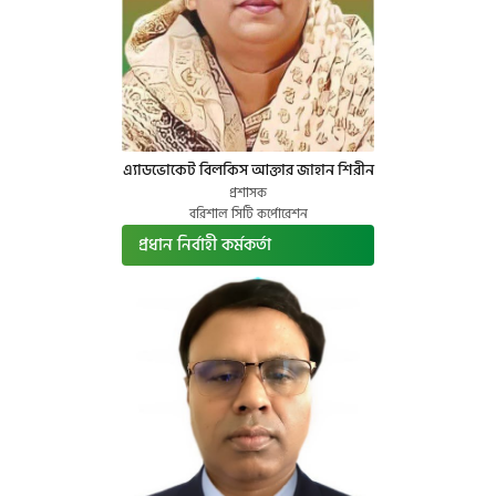
এ্যাডভোকেট বিলকিস আক্তার জাহান শিরীন
প্রশাসক
বরিশাল সিটি কর্পোরেশন
প্রধান নির্বাহী কর্মকর্তা