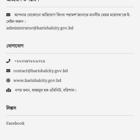
অভিযোগ ও পরামর্শ
আপনার যেকোনো অভিযোগ কিংবা পরামর্শ জানাতে মাননীয় মেয়র মহোদয়’কে ই-
মেইল করুন :
administrator@barishalcity.gov.bd
যোগাযোগ
+৮৮০২৪৭৮৮৬০১৫
contact@barishalcity.gov.bd
www.barishalcity.gov.bd
নগর ভবন, ফজলুল হক এভিনিউ, বরিশাল।
লিঙ্কস
Facebook