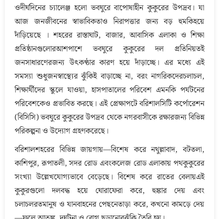
ওদীর্ঘদিনের চ্যালেঞ্জ হলো ভবঘুরে বাপোষাহীন কুকুরের উপদ্রব। যা
আজ জনজীবনের স্বাভাবিকতাও নিরাপত্তার জন্য বড় হুমকিহয়ে
দাঁড়িয়েছে । শহরের রাস্তাঘাট, বাজার, আবাসিক এলাকা ও শিক্ষা
প্রতিষ্ঠানগুলোরআশপাশে ভবঘুরে কুকুরের দল প্রতিনিয়তই
জনসাধারণেরজন্য উৎকণ্ঠার কারণ হয়ে দাঁড়াচ্ছে। এর মধ্যে এই
সমস্যা শুধুজনস্বাস্থ্যের ঝুঁকিই বাড়াচ্ছে না, বরং নাগরিকদেরচলাচল,
শিক্ষার্থীদের স্কুলে যাওয়া, হাসপাতালের পরিবেশ এমনকি পর্যটনের
পরিবেশকেও প্রভাবিত করছে। এই প্রেক্ষাপটে বরিশালসিটি কর্পোরেশন
(বিসিসি) ভবঘুরে কুকুরের উপদ্রব থেকে নগরবাসীকে রক্ষারজন্য বিভিন্ন
পরিকল্পনা ও উদ্যোগ গ্রহণকরেছে।
বরিশালশহরের বিভিন্ন জায়গায়—বিশেষ করে নথুল্লাবাদ, বটতলা,
কাশিপুর, রূপাতলী, সদর রোড এবংকলেজ রোড এলাকায় পথকুকুরের
সংখ্যা উল্লেখযোগ্যভাবে বেড়েছে। বিশেষ করে রাতের বেলায়এই
কুকুরগুলো দলবদ্ধ হয়ে ঘোরাফেরা করে, হুঙ্কার দেয় এবং
চলাচলরতমানুষ ও যানবাহনের পেছনেতাড়া করে, কখনো কামড়ে দেয়
—ফলে আতঙ্ক, দুর্ঘটনা ও রোগ ছড়ানোরঝুঁকি তৈরি হয়।