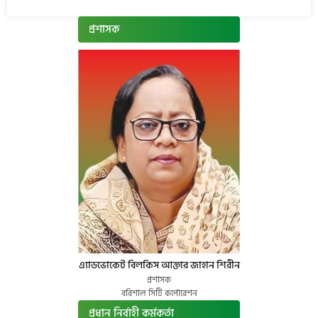
প্রশাসক
এ্যাডভোকেট বিলকিস আক্তার জাহান শিরীন
প্রশাসক
বরিশাল সিটি কর্পোরেশন
প্রধান নির্বাহী কর্মকর্তা