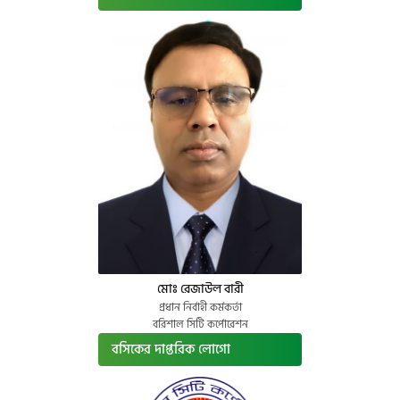
মোঃ রেজাউল বারী
প্রধান নির্বাহী কর্মকর্তা
বরিশাল সিটি কর্পোরেশন
বসিকের দাপ্তরিক লোগো