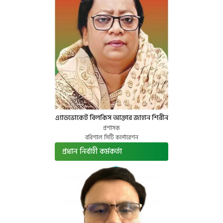
এ্যাডভোকেট বিলকিস আক্তার জাহান শিরীন
প্রশাসক
বরিশাল সিটি কর্পোরেশন
প্রধান নির্বাহী কর্মকর্তা