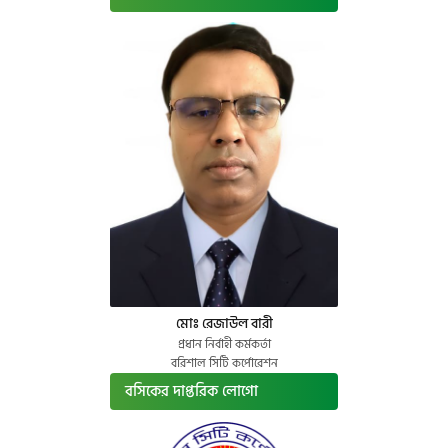
মোঃ রেজাউল বারী
প্রধান নির্বাহী কর্মকর্তা
বরিশাল সিটি কর্পোরেশন
বসিকের দাপ্তরিক লোগো