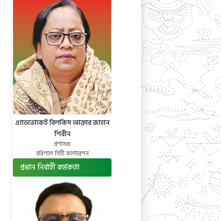
এ্যাডভোকেট বিলকিস আক্তার জাহান
শিরীন
প্রশাসক
বরিশাল সিটি কর্পোরেশন
প্রধান নির্বাহী কর্মকর্তা