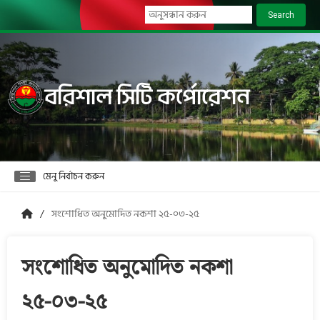
Search
বরিশাল সিটি কর্পোরেশন
মেনু নির্বাচন করুন
সংশোধিত অনুমোদিত নকশা ২৫-০৩-২৫
সংশোধিত অনুমোদিত নকশা
২৫-০৩-২৫