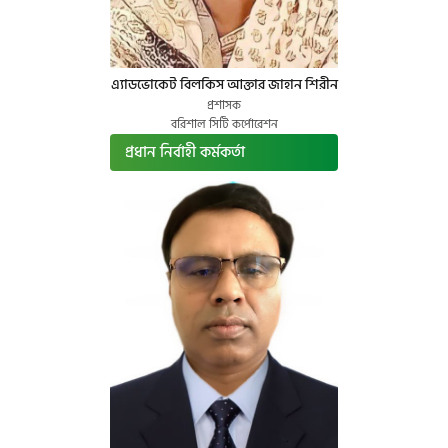
এ্যাডভোকেট বিলকিস আক্তার জাহান শিরীন
প্রশাসক
বরিশাল সিটি কর্পোরেশন
প্রধান নির্বাহী কর্মকর্তা