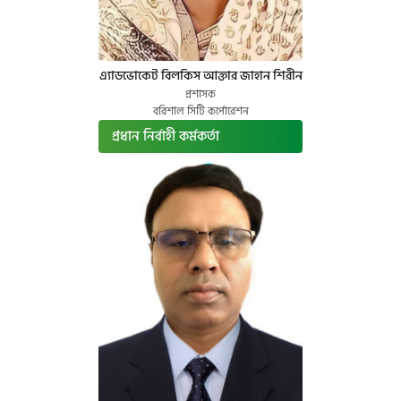
এ্যাডভোকেট বিলকিস আক্তার জাহান শিরীন
প্রশাসক
বরিশাল সিটি কর্পোরেশন
প্রধান নির্বাহী কর্মকর্তা