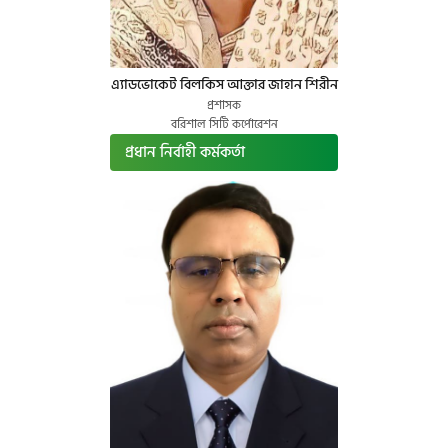
এ্যাডভোকেট বিলকিস আক্তার জাহান শিরীন
প্রশাসক
বরিশাল সিটি কর্পোরেশন
প্রধান নির্বাহী কর্মকর্তা