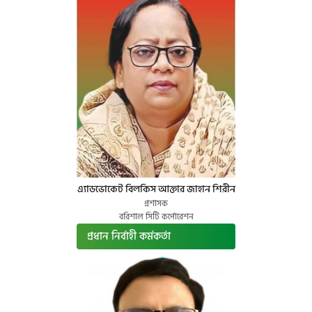
এ্যাডভোকেট বিলকিস আক্তার জাহান শিরীন
প্রশাসক
বরিশাল সিটি কর্পোরেশন
প্রধান নির্বাহী কর্মকর্তা