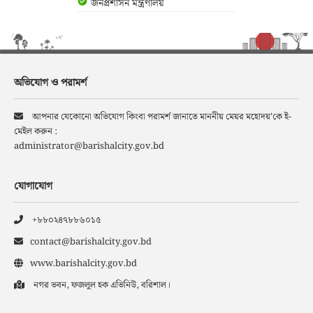
জনপ্রশাসন মন্ত্রণালয়
অভিযোগ ও পরামর্শ
আপনার যেকোনো অভিযোগ কিংবা পরামর্শ জানাতে মাননীয় মেয়র মহোদয়’কে ই-
মেইল করুন :
administrator@barishalcity.gov.bd
যোগাযোগ
+৮৮০২৪৭৮৮৬০১৫
contact@barishalcity.gov.bd
www.barishalcity.gov.bd
নগর ভবন, ফজলুল হক এভিনিউ, বরিশাল।