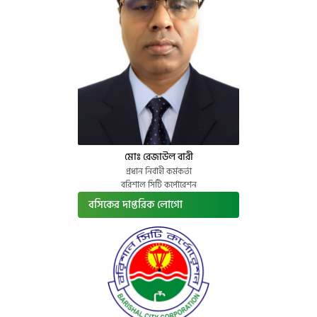
মোঃ রেজাউল বারী
প্রধান নির্বাহী কর্মকর্তা
বরিশাল সিটি কর্পোরেশন
বসিকের দাপ্তরিক লোগো