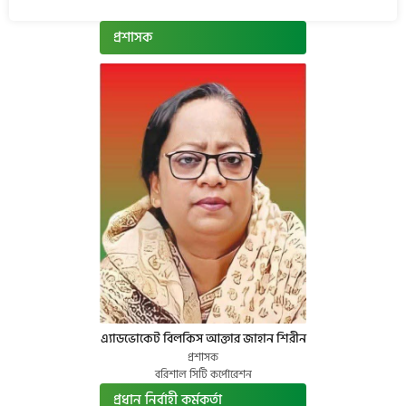
প্রশাসক
এ্যাডভোকেট বিলকিস আক্তার জাহান শিরীন
প্রশাসক
বরিশাল সিটি কর্পোরেশন
প্রধান নির্বাহী কর্মকর্তা