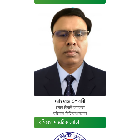
মোঃ রেজাউল বারী
প্রধান নির্বাহী কর্মকর্তা
বরিশাল সিটি কর্পোরেশন
বসিকের দাপ্তরিক লোগো