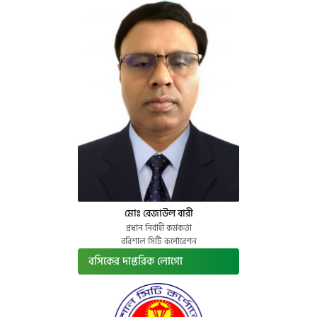
মোঃ রেজাউল বারী
প্রধান নির্বাহী কর্মকর্তা
বরিশাল সিটি কর্পোরেশন
বসিকের দাপ্তরিক লোগো