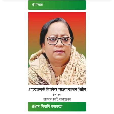
প্রশাসক
এ্যাডভোকেট বিলকিস আক্তার জাহান শিরীন
প্রশাসক
বরিশাল সিটি কর্পোরেশন
প্রধান নির্বাহী কর্মকর্তা