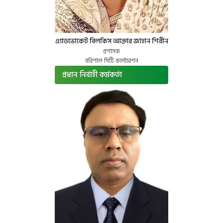
এ্যাডভোকেট বিলকিস আক্তার জাহান শিরীন
প্রশাসক
বরিশাল সিটি কর্পোরেশন
প্রধান নির্বাহী কর্মকর্তা