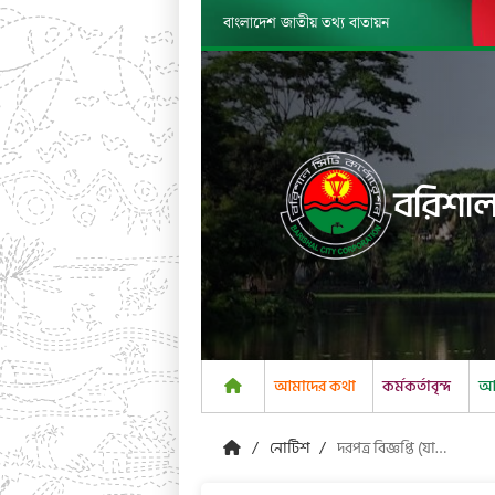
বাংলাদেশ জাতীয় তথ্য বাতায়ন
বরিশাল
আমাদের কথা
কর্মকর্তাবৃন্দ
আম
নোটিশ
দরপত্র বিজ্ঞপ্তি (যান্ত্রিক) ০৩/০৬/২০২৬