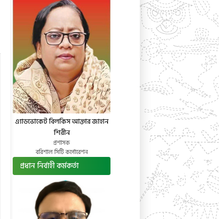
এ্যাডভোকেট বিলকিস আক্তার জাহান
শিরীন
প্রশাসক
বরিশাল সিটি কর্পোরেশন
প্রধান নির্বাহী কর্মকর্তা