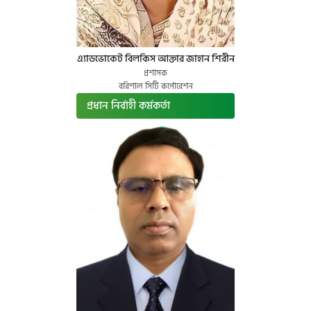
এ্যাডভোকেট বিলকিস আক্তার জাহান শিরীন
প্রশাসক
বরিশাল সিটি কর্পোরেশন
প্রধান নির্বাহী কর্মকর্তা