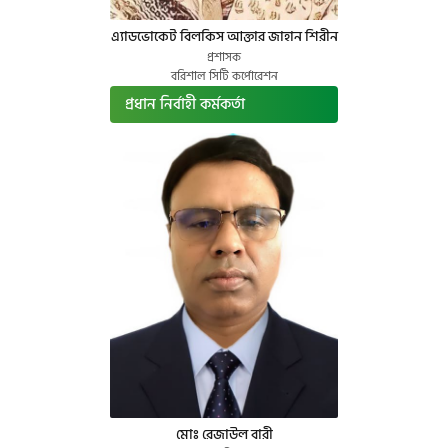
এ্যাডভোকেট বিলকিস আক্তার জাহান শিরীন
প্রশাসক
বরিশাল সিটি কর্পোরেশন
প্রধান নির্বাহী কর্মকর্তা
মোঃ রেজাউল বারী