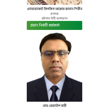
এ্যাডভোকেট বিলকিস আক্তার জাহান শিরীন
প্রশাসক
বরিশাল সিটি কর্পোরেশন
প্রধান নির্বাহী কর্মকর্তা
মোঃ রেজাউল বারী