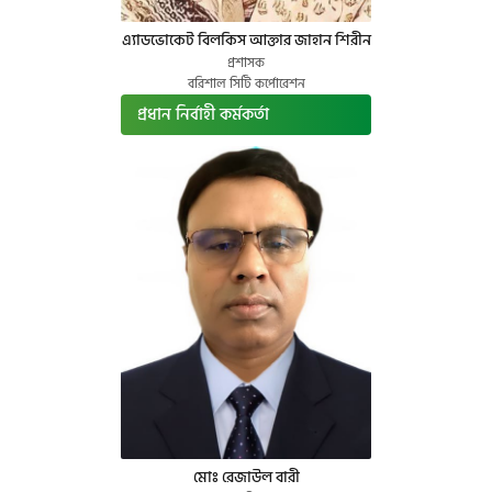
এ্যাডভোকেট বিলকিস আক্তার জাহান শিরীন
প্রশাসক
বরিশাল সিটি কর্পোরেশন
প্রধান নির্বাহী কর্মকর্তা
মোঃ রেজাউল বারী