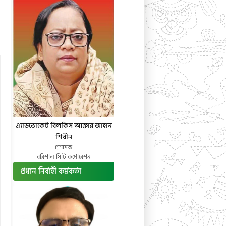
এ্যাডভোকেট বিলকিস আক্তার জাহান
শিরীন
প্রশাসক
বরিশাল সিটি কর্পোরেশন
প্রধান নির্বাহী কর্মকর্তা